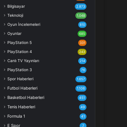
Bilgisayar
2.873
Teknoloji
1.048
Oyun İncelemeleri
810
Oyunlar
685
PlayStation 5
331
PlayStation 4
243
Canlı TV Yayınları
214
PlayStation 3
76
Spor Haberleri
1.657
Futbol Haberleri
1.106
Basketbol Haberleri
451
Tenis Haberleri
49
Formula 1
41
E Spor
7