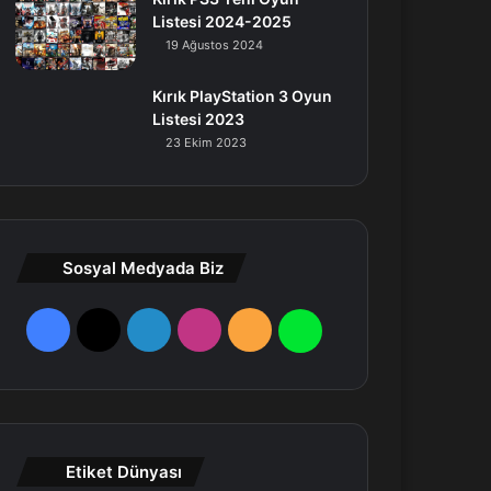
Listesi 2024-2025
19 Ağustos 2024
Kırık PlayStation 3 Oyun
Listesi 2023
23 Ekim 2023
Sosyal Medyada Biz
F
X
L
I
R
W
a
i
n
S
h
c
n
s
S
a
e
k
t
t
Etiket Dünyası