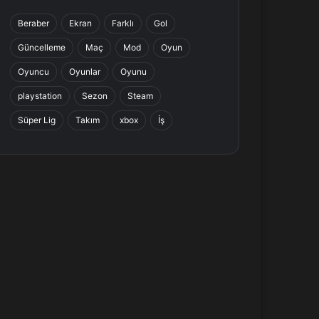
b
e
a
s
Beraber
Ekran
Farklı
Gol
o
d
g
A
Güncelleme
Maç
Mod
Oyun
o
I
r
p
Oyuncu
Oyunlar
Oyunu
k
n
a
p
playstation
Sezon
Steam
Süper Lig
Takım
xbox
İş
m