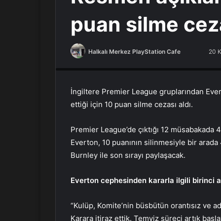
puan silme cez
Halkalı Merkez PlayStation Cafe
F
B
20 
PlayStation Tamir, PlayStation Cafe, PlayStation Bakım
o
i
l
r
l
e
İngiltere Premier League gruplarından Everton
o
-
ettiği için 10 puan silme cezası aldı.
w
p
o
o
Premier League’de çıktığı 12 müsabakada 4 
n
s
Everton, 10 puanının silinmesiyle bir arada 
X
t
Burnley ile son sırayı paylaşacak.
a
g
Everton cephesinden kararla ilgili birinci 
ö
n
“Kulüp, Komite’nin büsbütün orantısız ve ad
d
e
Karara itiraz ettik. Temyiz süreci artık baş