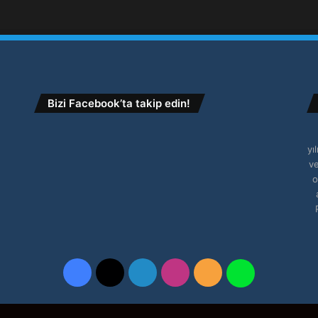
Bizi Facebook’ta takip edin!
yı
ve
o
Facebook
X
LinkedIn
Instagram
RSS
WhatsApp