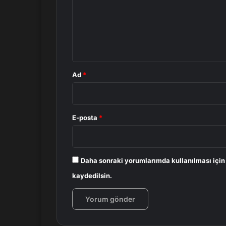
u
m
*
Ad
*
E-posta
*
Daha sonraki yorumlarımda kullanılması için
kaydedilsin.