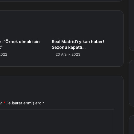
n: “Örnek olmak için
Real Madrid’i yıkan haber!
z”
Sezonu kapattı…
2022
20 Aralık 2023
ar
*
ile işaretlenmişlerdir