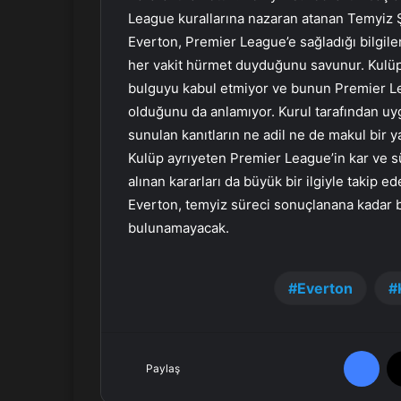
r
League kurallarına nazaran atanan Temyiz 
m
Everton, Premier League’e sağladığı bilgile
e
her vakit hürmet duyduğunu savunur. Kulüp,
k
bulguyu kabul etmiyor ve bunun Premier Le
olduğunu da anlamıyor. Kurul tarafından uyg
sunulan kanıtların ne adil ne de makul bir y
Kulüp ayrıyeten Premier League’in kar ve sürd
alınan kararları da büyük bir ilgiyle takip e
Everton, temyiz süreci sonuçlanana kadar 
bulunamayacak.
Everton
Facebook
Paylaş