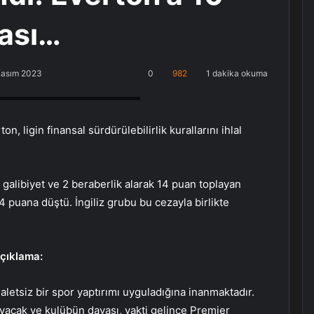
ası…
Kasım 2023
0
982
1 dakika okuma
, Küçükçekmece Halkalı PlayStation
, ligin finansal sürdürülebilirlik kurallarını ihlal
galibiyet ve 2 beraberlik alarak 14 puan toplayan
4 puana düştü. İngiliz grubu bu cezayla birlikte
açıklama:
aletsiz bir spor yaptırımı uyguladığına inanmaktadır.
layacak ve kulübün davası, vakti gelince Premier