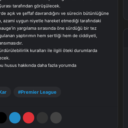
Şurası tarafından görüşülecek.
rde açık ve şeffaf davrandığını ve sürecin bütünlüğüne
 azami uygun niyetle hareket etmediği tarafındaki
auge’in yargılama sırasında öne sürdüğü bir tez
ulanan yaptırımın hem sertliği hem de ciddiyeti,
ansımasıdır.
ürülebilirlik kuralları ile ilgili öteki durumlarda
decek.
bu husus hakkında daha fazla yorumda
Kar
Premier League
X
LinkedIn
Pinterest
E-Posta ile paylaş
Yazdır