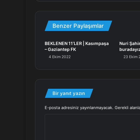
Benzer Paylaşımlar
BEKLENEN 11’LER | Kasımpaşa
Nuri Şahi
– Gaziantep FK
buradayı
4 Ekim 2022
23 Ekim 
Bir yanıt yazın
E-posta adresiniz yayınlanmayacak.
Gerekli alanl
Y
o
r