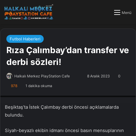
Menü
Futbol Haberleri
Rıza Çalımbay’dan transfer ve
derbi sözleri!
Halkalı Merkez PlayStation Cafe
F
B
8 Aralık 2023
0
o
i
978
1 dakika okuma
PlayStation Tamir, PlayStation Cafe, PlayStation Bakım, Küçükçekmece
l
r
Halkalı PlayStation
l
e
o
-
Beşiktaş’ta İstek Çalımbay derbi öncesi açıklamalarda
w
p
bulundu.
o
o
n
s
Siyah-beyazlı ekibin idmanı öncesi basın mensuplarının
X
t