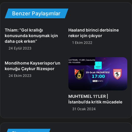
“Antrenmanı taraftara, basına açabiliriz. Herkesin bir işi var.
Benzer Paylaşımlar
Basının da olması lazım. Bu işlerle Feyyaz Uçar ilgileniyor.
Sizlere yardımcı olacağız. Birlik beraberlik içerisinde çok
hoş şeyler yapacağız. Samet Aybaba, Feyyaz Uçar ile bir
Thiam: “Gol krallığı
Haaland birinci derbisine
konusunda konuşmak için
rekor için çıkıyor
ortaya geldiğimizde güldük.”
daha çok erken”
1 Ekim 2022
24 Eylül 2023
“ROSIER, MASUAKU BELİRSİZ”
Mondihome Kayserispor’un
“Valentin Rosier ve Arthur Masuaku’nun durumları
konuğu Çaykur Rizespor
hakkında hekim bilgi verecek.”
24 Ekim 2023
“HASAN ARAT YURT DIŞINDA”
MUHTEMEL 11’LER |
İstanbul’da kritik mücadele
“Başkan Hasan Arat cuma günü gelecek ve grupla
31 Ocak 2024
çalışacak. Görüşmedik. Şu an sanırım yurt dışında.
Transfere mi gitti bilemiyorum. Tahminen kendi özel işleri
vardır. Feyyaz burada olsaydı, size karşılık verirdi.”