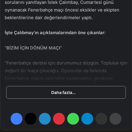
sorularını yanıtlayan İstek Çalımbay, Cumartesi günü
a
oynanacak Fenerbahçe maçı öncesi eksikler ve ekipten
g
beklentilerine dair değerlendirmeler yaptı.
ö
n
İşte Çalıbmay’ın açıklamalarından öne çıkanlar:
d
e
“BİZİM İÇİN DÖNÜM MAÇI”
r
m
e
“Fenerbahçe derbisi için durumumuz düzgün. Topluluk için
k
değerli bir maça çıkacağız. Oyuncular da farkında.
Fenerbahçe maçını kesinlikle kazanmamız gerekiyor.
Yukarıyı yakalamak için kazanmamız lazım. Taraftarımızın
Daha fazla...
takviyesine çok güveniyorum. Futbolcu arkadaşlarıma da
güveniyorum. Sakatlık mazeret değil. Bu bizim için dönüm
maçı.”
Facebook
X
LinkedIn
Pinterest
WhatsApp
Telegram
E-Posta ile paylaş
Yazdır
“ÇOK HOŞ ŞEYLER YAPACAĞIZ”