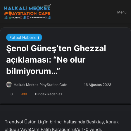
Menü
Futbol Haberleri
Şenol Güneş’ten Ghezzal
açıklaması: “Ne olur
bilmiyorum…”
Halkalı Merkez PlayStation Cafe
F
B
16 Ağustos 2023
o
i
0
980
Bir dakikadan az
PlayStation Tamir, PlayStation Cafe, PlayStation Bakım, Küçükçekmece
l
r
Halkalı PlayStation
l
e
o
-
w
p
Trendyol Üstün Lig’in birinci haftasında Beşiktaş, konuk
o
o
olduğu VavaCars Fatih Karagümrük’ü 1-0 yendi.