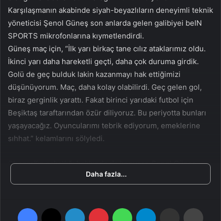
n
s
Karşılaşmanın akabinde siyah-beyazlıların deneyimli teknik
X
t
yöneticisi Şenol Güneş son anlarda gelen galibiyei beIN
a
SPORTS mikrofonlarına kıymetlendirdi.
g
Güneş maç için, “İlk yarı birkaç tane cılız ataklarımız oldu.
ö
İkinci yarı daha hareketli geçti, daha çok duruma girdik.
n
Golü de geç bulduk lakin kazanmayı hak ettiğimizi
d
düşünüyorum. Maç, daha kolay olabilirdi. Geç gelen gol,
e
biraz gerginlik yarattı. Fakat birinci yarıdaki futbol için
r
m
Beşiktaş taraftarından özür diliyoruz. Bu periyotta bunları
e
yaşayacağız. Oyuncularımı tebrik ediyorum, emeklerine
k
sıhhat.” kelamlarını sölyledi.
Ghezzal’ın sakatlığı hakkında da konuşan Şenol Güneş
Daha fazla...
yıldız oyuncunun gruba geri dönüşü için, “Ghezzal,
yarından itibaren koşulara başlar. Hafta sonuna yanlışsız
ne olur bilmiyorum. Daha düzgüne gittiğini düşünüyorum.”
Facebook
X
LinkedIn
Pinterest
WhatsApp
Telegram
E-Posta ile paylaş
Yazdır
sözlerini kullandı.