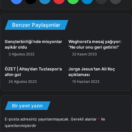
Benzer Paylaşımlar
Gençlerbirliği’nde misyonlar
Weghorst’a mesaj yağıyor:
aşikâr oldu
“Ne olur onu geri getirin!”
3 Ağustos 2022
22 Kasım 2023
ÖZET | Altay’dan Tuzlaspor’a
Jorge Jesus’tan Ali Koç
altın gol
açıklaması
24 Ağustos 2023
15 Haziran 2023
Bir yanıt yazın
E-posta adresiniz yayınlanmayacak.
Gerekli alanlar
*
ile
işaretlenmişlerdir