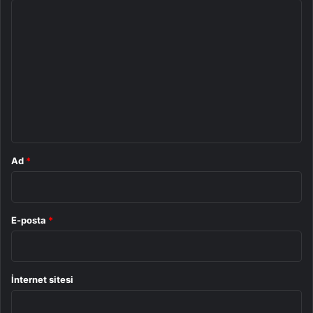
Y
o
r
u
m
*
Ad
*
E-posta
*
İnternet sitesi