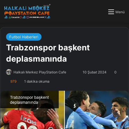
Menü
Futbol Haberleri
Trabzonspor başkent
deplasmanında
Halkalı Merkez PlayStation Cafe
F
B
10 Şubat 2024
0
o
i
979
1 dakika okuma
l
r
l
e
o
-
w
p
o
o
n
s
X
t