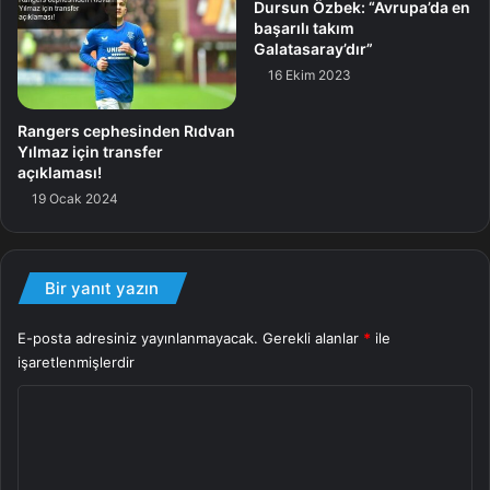
Dursun Özbek: “Avrupa’da en
başarılı takım
Galatasaray’dır”
16 Ekim 2023
Rangers cephesinden Rıdvan
Yılmaz için transfer
açıklaması!
19 Ocak 2024
Bir yanıt yazın
E-posta adresiniz yayınlanmayacak.
Gerekli alanlar
*
ile
işaretlenmişlerdir
Y
o
r