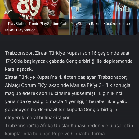
a
g
ö
PlayStation Tamir, PlayStation Cafe, PlayStation Bakım, Küçükçekmece
n
Halkalı PlayStation
d
e
r
Trabzonspor, Ziraat Türkiye Kupası son 16 çeşidinde saat
m
17:30’da başlayacak çabada Gençlerbirliği ile deplasmanda
e
karşılaşacak.
k
Ziraat Türkiye Kupası’na 4. tipten başlayan Trabzonspor;
Ahlatçı Çorum FK’yı akabinde Manisa FK’yı 3-1’lik sonuçla
mağlup ederek son 16 cinsine yükselmişti. Ligin ikinci
yarısında oynadığı 5 maçta 4 yenilgi, 1 beraberlikle galip
gelemeyen bordo-mavililer, kupada Gençlerbirliği’ni
eleyerek moral bulmak istiyor.
Trabzonspor’da Afrika Uluslar Kupası nedeniyle ulusal ekip
kamplarında bulunan Pepe ve Onuachu forma