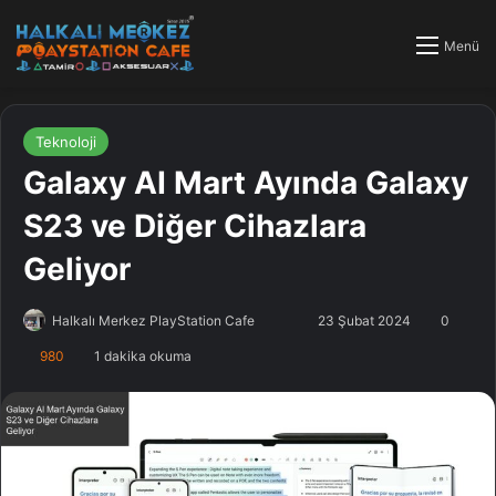
Menü
Teknoloji
Galaxy AI Mart Ayında Galaxy
S23 ve Diğer Cihazlara
Geliyor
Halkalı Merkez PlayStation Cafe
F
B
23 Şubat 2024
0
o
i
980
1 dakika okuma
l
r
l
e
o
-
w
p
o
o