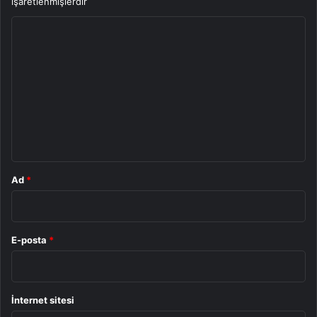
işaretlenmişlerdir
Y
o
r
u
m
*
Ad
*
E-posta
*
İnternet sitesi