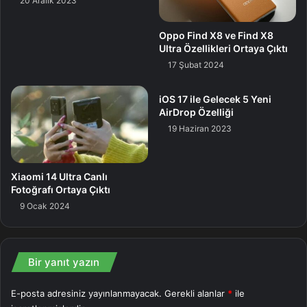
20 Aralık 2023
Samsung, daha sonra daha fazla aygıtın onlara katılmasını
Oppo Find X8 ve Find X8
bekleyebileceğinizi söylüyor. Samsung Lideri TM Roh, “Bu,
Ultra Özellikleri Ortaya Çıktı
Galaxy AI’ın sırf başlangıcı; 2024 yılında tecrübesi 100
17 Şubat 2024
milyondan fazla Galaxy kullanıcısına sunmayı ve taşınabilir
iOS 17 ile Gelecek 5 Yeni
yapay zekanın sınırsız imkanlarından yararlanmanın
AirDrop Özelliği
yollarını yenilemeye devam etmeyi planlıyoruz.” diyor.
19 Haziran 2023
Galaxy
Galaxy S23
Tab
Xiaomi 14 Ultra Canlı
Fotoğrafı Ortaya Çıktı
9 Ocak 2024
Bir yanıt yazın
E-posta adresiniz yayınlanmayacak.
Gerekli alanlar
*
ile