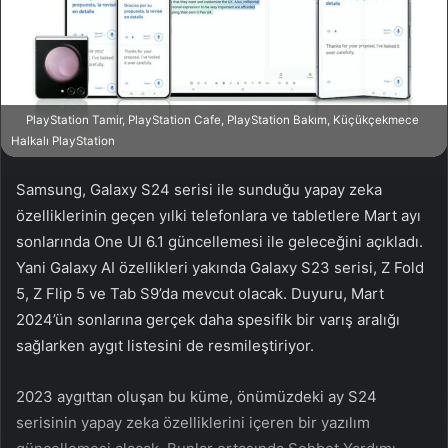
n
s
X
t
a
g
ö
PlayStation Tamir, PlayStation Cafe, PlayStation Bakım, Küçükçekmece
n
Halkalı PlayStation
d
e
Samsung, Galaxy S24 serisi ile sunduğu yapay zeka
r
özelliklerinin geçen yılki telefonlara ve tabletlere Mart ayı
m
sonlarında One UI 6.1 güncellemesi ile geleceğini açıkladı.
e
Yani Galaxy AI özellikleri yakında Galaxy S23 serisi, Z Fold
k
5, Z Flip 5 ve Tab S9’da mevcut olacak. Duyuru, Mart
2024’ün sonlarına gerçek daha spesifik bir varış aralığı
sağlarken aygıt listesini de resmileştiriyor.
2023 aygıttan oluşan bu küme, önümüzdeki ay S24
serisinin yapay zeka özelliklerini içeren bir yazılım