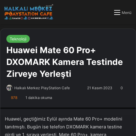
Menü
Teknoloji
Huawei Mate 60 Pro+
DXOMARK Kamera Testinde
Zirveye Yerleşti
Halkalı Merkez PlayStation Cafe
F
B
21 Kasım 2023
0
o
i
978
1 dakika okuma
PlayStation Tamir, PlayStation Cafe, PlayStation Bakım, Küçükçekmece
l
r
Halkalı PlayStation
l
e
o
-
Huawei, geçtiğimiz Eylül ayında Mate 60 Pro+ modelini
w
p
tanıtmıştı. Bugün ise telefon DXOMARK kamera testine
o
o
girdi ve 1. sıraya yerleşti. Mate 60 Pro+, kamera