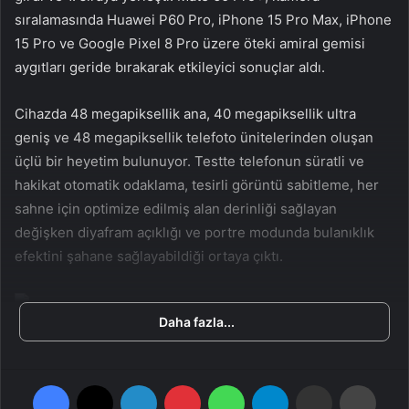
n
s
sıralamasında Huawei P60 Pro, iPhone 15 Pro Max, iPhone
X
t
15 Pro ve Google Pixel 8 Pro üzere öteki amiral gemisi
a
aygıtları geride bırakarak etkileyici sonuçlar aldı.
g
ö
Cihazda 48 megapiksellik ana, 40 megapiksellik ultra
n
geniş ve 48 megapiksellik telefoto ünitelerinden oluşan
d
üçlü bir heyetim bulunuyor. Testte telefonun süratli ve
e
hakikat otomatik odaklama, tesirli görüntü sabitleme, her
r
m
sahne için optimize edilmiş alan derinliği sağlayan
e
değişken diyafram açıklığı ve portre modunda bulanıklık
k
efektini şahane sağlayabildiği ortaya çıktı.
Daha fazla...
Genel test sonucuna nazaran Mate 60 Pro+, başarılı bir
genel kamera performansı sunarak tüm ışık şartlarında her
cins fotoğraf ve görüntü için ülkü bir telefon oldu. Son
Facebook
X
LinkedIn
Pinterest
WhatsApp
Telegram
E-Posta ile paylaş
Yazdır
olarak telefonun ayrıntılı kamera incelemesi için resmi