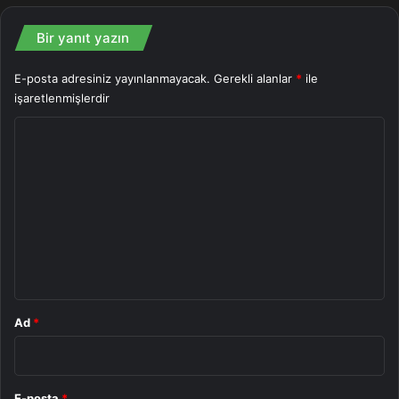
Bir yanıt yazın
E-posta adresiniz yayınlanmayacak.
Gerekli alanlar
*
ile
işaretlenmişlerdir
Y
o
r
u
m
*
Ad
*
E-posta
*