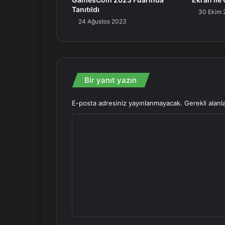
Tanıtıldı
30 Ekim 
24 Ağustos 2023
Bir yanıt yazın
E-posta adresiniz yayınlanmayacak.
Gerekli alanl
Y
o
r
u
m
*