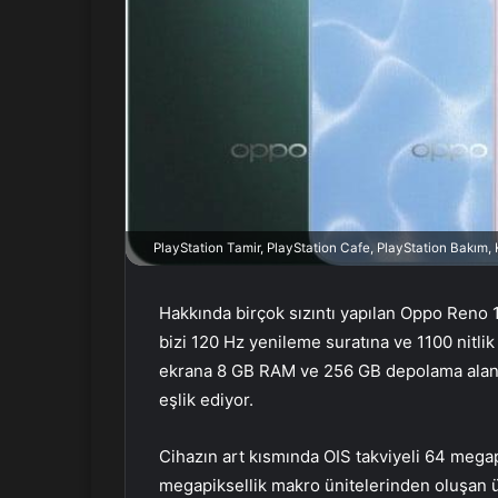
r
m
e
k
PlayStation Tamir, PlayStation Cafe, PlayStation Bakım
Hakkında birçok sızıntı yapılan Oppo Reno 1
bizi 120 Hz yenileme suratına ve 1100 nitlik 
ekrana 8 GB RAM ve 256 GB depolama alanı
eşlik ediyor.
Cihazın art kısmında OIS takviyeli 64 megap
megapiksellik makro ünitelerinden oluşan ü