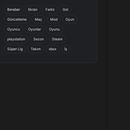
b
e
a
s
Beraber
Ekran
Farklı
Gol
o
d
g
A
Güncelleme
Maç
Mod
Oyun
o
I
r
p
Oyuncu
Oyunlar
Oyunu
k
n
a
p
playstation
Sezon
Steam
Süper Lig
Takım
xbox
İş
m