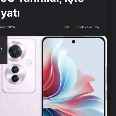
iyatı
Şubat 2024
0
980
1 dakika okuma