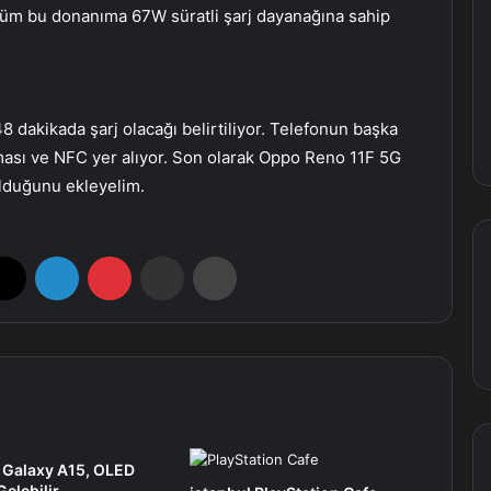
 Tüm bu donanıma 67W süratli şarj dayanağına sahip
8 dakikada şarj olacağı belirtiliyor. Telefonun başka
teması ve NFC yer alıyor. Son olarak Oppo Reno 11F 5G
 olduğunu ekleyelim.
X
LinkedIn
Pinterest
E-Posta ile paylaş
Yazdır
Galaxy A15, OLED
Gelebilir