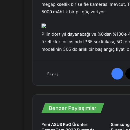
megapiksellik bir selfie kamerası mevcut.
5000 mAh’lık bir pil güç veriyor.
Pilin dört yıl dayanacağı ve %0’dan %100’e 4
özellikleri ortasında IP65 sertifikası, 5G 
modelinin 305 dolarlık bir başlangıç fiyatı
Facebook
Paylaş
Benzer Paylaşımlar
Yeni ASUS RoG Ürünleri
Samsung 
GamesCom 2023 Fuarında
Ekran ile 