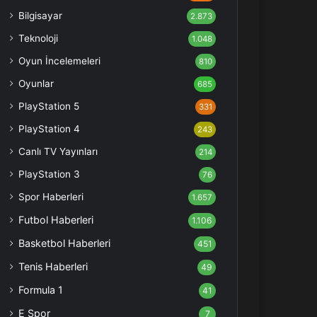
Bilgisayar
2.873
Teknoloji
1.048
Oyun İncelemeleri
810
Oyunlar
685
PlayStation 5
331
PlayStation 4
243
Canlı TV Yayınları
214
PlayStation 3
76
Spor Haberleri
1.657
Futbol Haberleri
1.106
Basketbol Haberleri
451
Tenis Haberleri
49
Formula 1
41
E Spor
7