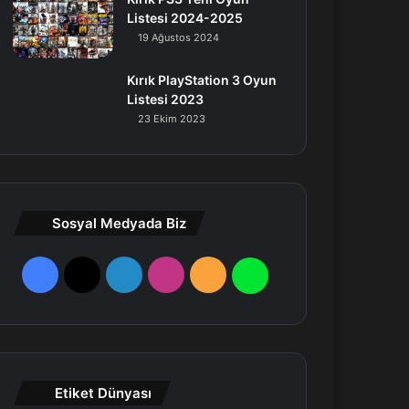
Listesi 2024-2025
19 Ağustos 2024
Kırık PlayStation 3 Oyun
Listesi 2023
23 Ekim 2023
Sosyal Medyada Biz
F
X
L
I
R
W
a
i
n
S
h
c
n
s
S
a
e
k
t
t
Etiket Dünyası