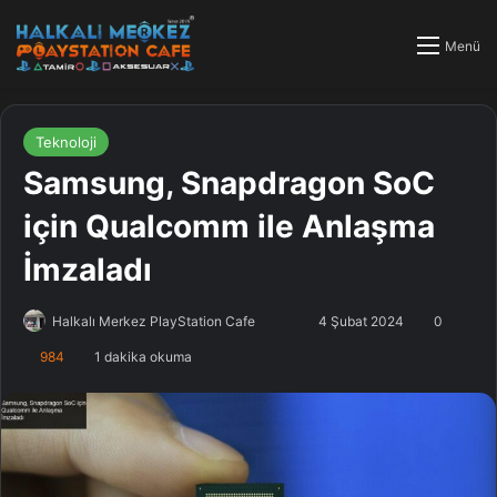
Menü
Teknoloji
Samsung, Snapdragon SoC
için Qualcomm ile Anlaşma
İmzaladı
Halkalı Merkez PlayStation Cafe
F
B
4 Şubat 2024
0
o
i
984
1 dakika okuma
l
r
l
e
o
-
w
p
o
o