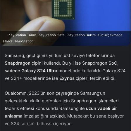
n
s
X
t
a
g
ö
PlayStation Tamir, PlayStation Cafe, PlayStation Bakım, Küçükçekmece
n
Halkalı PlayStation
d
e
Samsung, geçtiğimiz yıl tüm üst seviye telefonlarında
r
Snapdragon
çipini kullandı. Bu yıl ise Snapdragon SoC,
m
sadece Galaxy S24 Ultra
modelinde kullanıldı. Galaxy S24
e
ve S24+ modellerinde ise
Exynos
çipleri tercih edildi.
k
Qualcomm, 2023’ün son çeyreğinde Samsung’un
gelecekteki akıllı telefonları için Snapdragon işlemcileri
tedarik etmesi konusunda Samsung ile
uzun vadeli bir
anlaşma
imzaladığını açıkladı. Mutabakat bu sene başlıyor
ve S24 serisini bilhassa içeriyor.