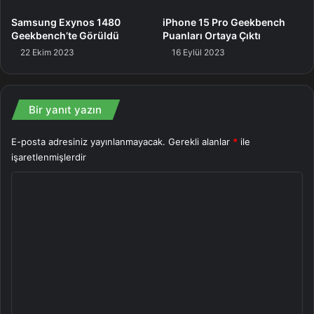
Galaxy
Samsung
Snapdragon
Samsung Exynos 1480
iPhone 15 Pro Geekbench
Telefonlar
Geekbench’te Görüldü
Puanları Ortaya Çıktı
22 Ekim 2023
16 Eylül 2023
Bir yanıt yazın
E-posta adresiniz yayınlanmayacak.
Gerekli alanlar
*
ile
işaretlenmişlerdir
Y
o
r
u
m
*