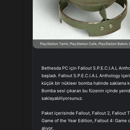
n
d
e
r
m
e
k
PlayStation Tamir, PlayStation Cafe, PlayStation Bakım
Bethesda PC için Fallout S.P.E.C.I.A.L Ant
başladı. Fallout S.P.E.C.I.A.L Anthology içe
küçük bir nükleer bomba halinde saklama ku
Bomba sesi çıkaran bu füzenin içinde yenide
saklayabiliyorsunuz.
Paket içerisinde Fallout, Fallout 2, Fallout 
Game of the Year Edition, Fallout 4: Game o
alıyor.