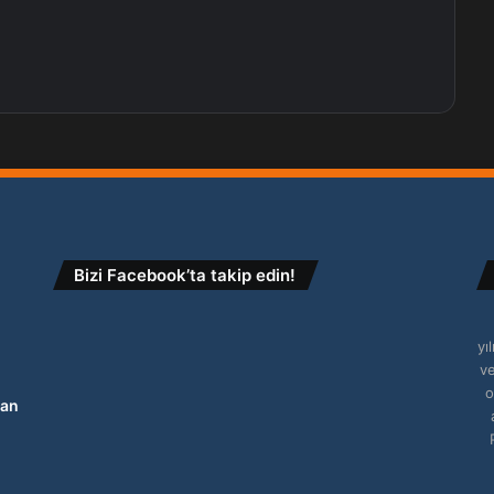
Bizi Facebook’ta takip edin!
yı
ve
o
ran