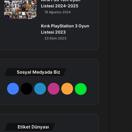
Listesi 2024-2025
19 Ağustos 2024
Kırık PlayStation 3 Oyun
Listesi 2023
23 Ekim 2023
Sosyal Medyada Biz
F
X
L
I
R
W
a
i
n
S
h
c
n
s
S
a
e
k
t
t
Etiket Dünyası