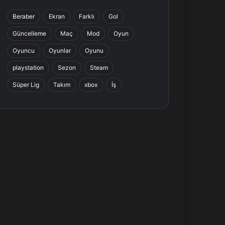
b
e
a
s
Beraber
Ekran
Farklı
Gol
o
d
g
A
Güncelleme
Maç
Mod
Oyun
o
I
r
p
Oyuncu
Oyunlar
Oyunu
k
n
a
p
playstation
Sezon
Steam
Süper Lig
Takım
xbox
İş
m