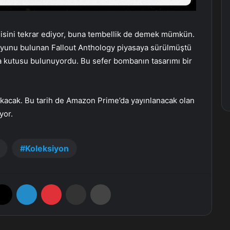
isini tekrar ediyor, buna tembellik de demek mümkün.
t oyunu bulunan Fallout Anthology piyasaya sürülmüştü
 kutusu bulunuyordu. Bu sefer bombanın tasarımı bir
çıkacak. Bu tarih de Amazon Prime’da yayınlanacak olan
yor.
Koleksiyon
X
LinkedIn
Pinterest
E-Posta ile paylaş
Yazdır