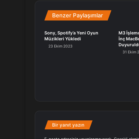
Benzer Paylaşımlar
Sony, Spotify’a Yeni Oyun
M3 İşlemci
Müzikleri Yükledi
İnç MacBo
Duyuruld
23 Ekim 2023
31 Ekim 
Bir yanıt yazın