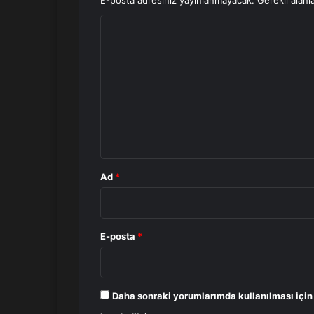
E-posta adresiniz yayınlanmayacak.
Gerekli alanl
Y
o
r
u
m
*
Ad
*
E-posta
*
Daha sonraki yorumlarımda kullanılması için