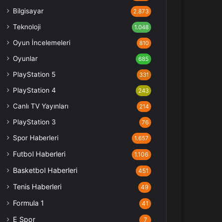
Bilgisayar
2.873
Teknoloji
1.048
Oyun İncelemeleri
810
Oyunlar
685
PlayStation 5
331
PlayStation 4
243
Canlı TV Yayınları
214
PlayStation 3
76
Spor Haberleri
1.657
Futbol Haberleri
1.106
Basketbol Haberleri
451
Tenis Haberleri
49
Formula 1
41
E Spor
7