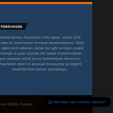
Hakkımızda
Halkalı Merkez PlayStation Cafe olarak, sizlere 2015
lından bu yana hizmet vermeye devam ediyoruz. Kalite
 eğlencenin adresini, yazları buz gibi ve kışları sıcacık
rtamıyla ve güler yüzüyle her zaman hizmetinizdedir,
aynı zamanda teknik servis hizmetimizde mevcuttur.
Playstation tamiri ve aksesuar konusunda siz değerli
misafirlerimize hizmet sunmaktayız.
Merhaba, nasıl yardımcı olabiliriz?
rımı: GÜDÜL Projects