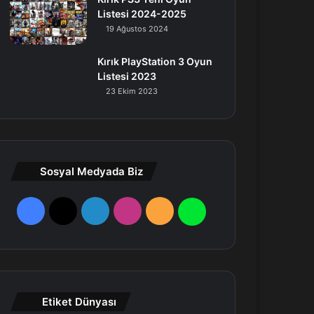
Listesi 2024-2025
19 Ağustos 2024
Kırık PlayStation 3 Oyun
Listesi 2023
23 Ekim 2023
Sosyal Medyada Biz
F
X
L
I
R
W
a
i
n
S
h
c
n
s
S
a
e
k
t
t
Etiket Dünyası