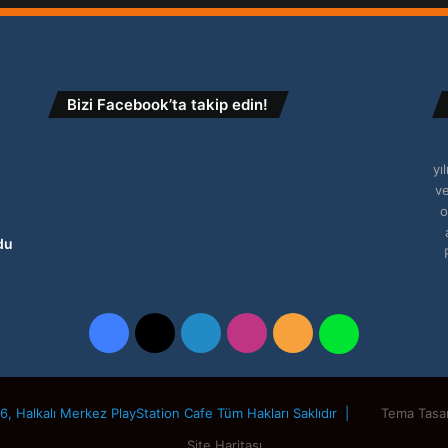
Bizi Facebook’ta takip edin!
yı
ve
o
du
Facebook
X
LinkedIn
Instagram
RSS
WhatsApp
, Halkalı Merkez PlayStation Cafe Tüm Hakları Saklıdır |
Tema Tasa
Site Haritası