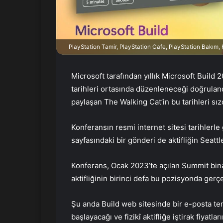
r
m
e
k
PlayStation Tamir, PlayStation Cafe, PlayStation Bakım
Microsoft tarafından yıllık Microsoft Build
tarihleri ortasında düzenleneceği doğrulandı
paylaşan The Walking Cat’in bu tarihleri sız
Konferansın resmi internet sitesi tarihlerl
sayfasındaki bir gönderi de aktifliğin Seatt
Konferans, Ocak 2023’te açılan Summit bina
aktifliğinin birinci defa bu pozisyonda gerçek
Şu anda Build web sitesinde bir e-posta tema
başlayacağı ve fizikî aktifliğe iştirak fiyat