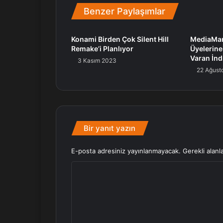
Benzer Paylaşımlar
Konami Birden Çok Silent Hill
MediaMar
Remake’i Planlıyor
Üyelerine
Varan İnd
3 Kasım 2023
22 Ağust
Bir yanıt yazın
E-posta adresiniz yayınlanmayacak.
Gerekli alanl
Y
o
r
u