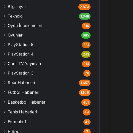
Bilgisayar
2.873
Teknoloji
1.048
Oyun İncelemeleri
810
Oyunlar
685
PlayStation 5
331
PlayStation 4
243
Canlı TV Yayınları
214
PlayStation 3
76
Spor Haberleri
1.657
Futbol Haberleri
1.106
Basketbol Haberleri
451
Tenis Haberleri
49
Formula 1
41
E Spor
7