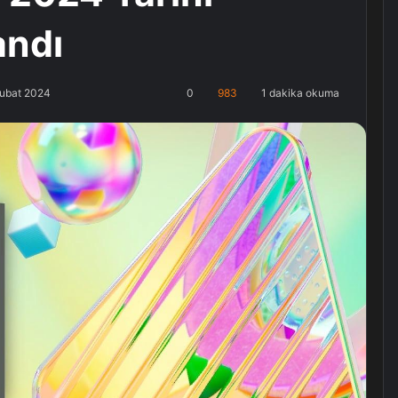
andı
Şubat 2024
0
983
1 dakika okuma