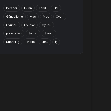
b
e
a
s
Beraber
Ekran
Farklı
Gol
o
d
g
A
Güncelleme
Maç
Mod
Oyun
o
I
r
p
Oyuncu
Oyunlar
Oyunu
k
n
a
p
playstation
Sezon
Steam
Süper Lig
Takım
xbox
İş
m