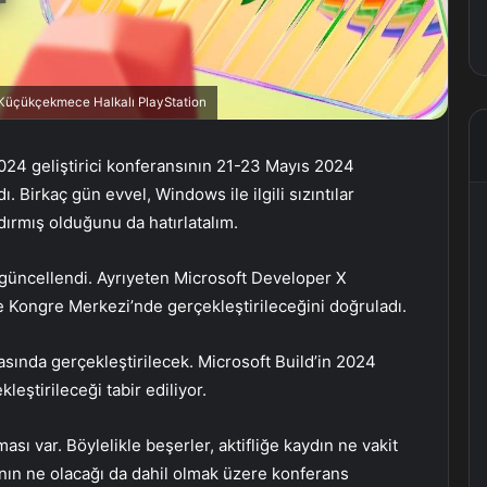
, Küçükçekmece Halkalı PlayStation
 2024 geliştirici konferansının 21-23 Mayıs 2024
. Birkaç gün evvel, Windows ile ilgili sızıntılar
dırmış olduğunu da hatırlatalım.
e güncellendi. Ayrıyeten Microsoft Developer X
le Kongre Merkezi’nde gerçekleştirileceğini doğruladı.
sında gerçekleştirilecek. Microsoft Build’in 2024
leştirileceği tabir ediliyor.
sı var. Böylelikle beşerler, aktifliğe kaydın ne vakit
larının ne olacağı da dahil olmak üzere konferans