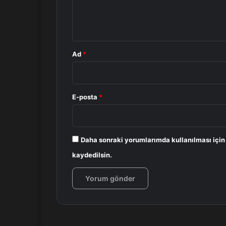
m
*
Ad
*
E-posta
*
Daha sonraki yorumlarımda kullanılması için
kaydedilsin.