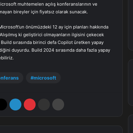
Microsoft muhtemelen açılış konferanslarının ve
amayan bireyler için fiyatsız olarak sunacak.
n Microsoft’un önümüzdeki 12 ay için planları hakkında
lışılmış ki geliştirici olmayanların ilgisini çekecek
 Build sırasında birinci defa Copilot üretken yapay
diğini duyurdu. Build 2024 sırasında daha fazla yapay
iliriz.
nferans
microsoft
X
LinkedIn
Pinterest
E-Posta ile paylaş
Yazdır