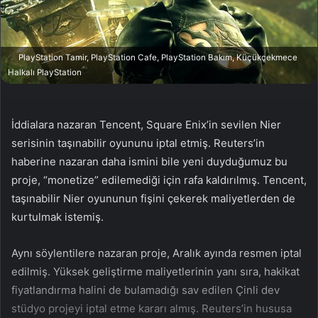
a
g
ö
PlayStation Tamir, PlayStation Cafe, PlayStation Bakım, Küçükçekmece
n
Halkalı PlayStation
d
e
r
İddialara nazaran Tencent, Square Enix’in sevilen Nier
m
serisinin taşınabilir oyununu iptal etmiş. Reuters’in
e
haberine nazaran daha ismini bile yeni duyduğumuz bu
k
proje, “monetize” edilemediği için rafa kaldırılmış. Tencent,
taşınabilir Nier oyununun fişini çekerek maliyetlerden de
kurtulmak istemiş.
Aynı söylentilere nazaran proje, Aralık ayında resmen iptal
edilmiş. Yüksek geliştirme maliyetlerinin yanı sıra, hakikat
fiyatlandırma halini de bulamadığı sav edilen Çinli dev
stüdyo projeyi iptal etme kararı almış. Reuters’in hususa