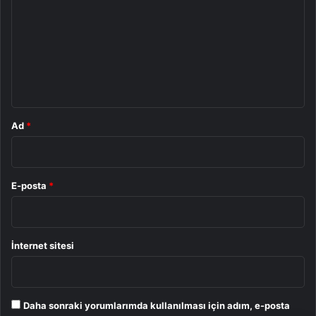
r
u
m
*
Ad
*
E-posta
*
İnternet sitesi
Daha sonraki yorumlarımda kullanılması için adım, e-posta