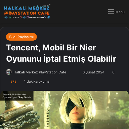
Menü
Bilgi Paylaşımı
Tencent, Mobil Bir Nier
Oyununu İptal Etmiş Olabilir
Halkalı Merkez PlayStation Cafe
F
B
6 Şubat 2024
0
o
i
978
1 dakika okuma
l
r
l
e
o
-
w
p
o
o
n
s
X
t