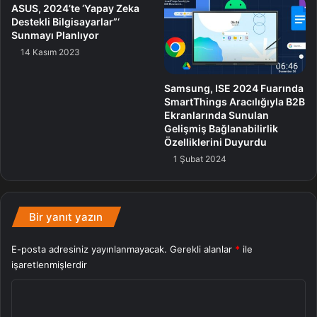
ASUS, 2024’te ‘Yapay Zeka
Destekli Bilgisayarlar”‘
Sunmayı Planlıyor
14 Kasım 2023
Samsung, ISE 2024 Fuarında
SmartThings Aracılığıyla B2B
Ekranlarında Sunulan
Gelişmiş Bağlanabilirlik
Özelliklerini Duyurdu
1 Şubat 2024
Bir yanıt yazın
E-posta adresiniz yayınlanmayacak.
Gerekli alanlar
*
ile
işaretlenmişlerdir
Y
o